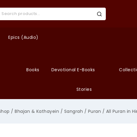
Epics (Audio)
Books
Devotional E-Books
Collect
Stories
Shop
/
Bhajan & Kathayein
/
Sangrah
/
Puran
/
All Puran in H