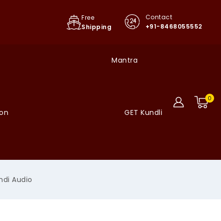
Contact
Free
+91-8468055552
Shipping
Mantra
0
ion
GET Kundli
indi Audio