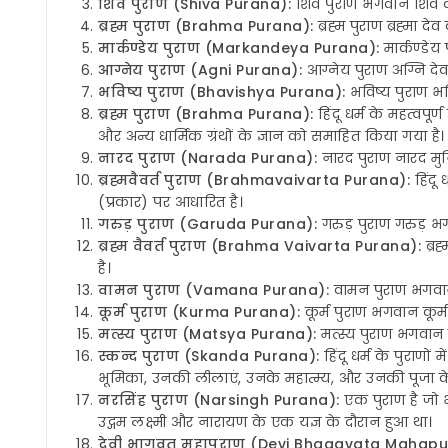
शिव पुराण (Shiva Purana):
शिव पुराण भगवान शिव की
ब्रह्म पुराण (Brahma Purana):
ब्रह्म पुराण ब्रह्मा 
मार्कण्डेय पुराण (Markandeya Purana):
मार्कण्डेय
आग्नेय पुराण (Agni Purana):
आग्नेय पुराण अग्नि देव क
भविष्य पुराण (Bhavishya Purana):
भविष्य पुराण भवि
ब्रह्म पुराण (Brahma Purana):
हिंदू धर्म के महत्वपूर
और अन्य धार्मिक ग्रंथों के ज्ञान को समाहित किया गया है।
नारद पुराण (Narada Purana):
नारद पुराण नारद मुनि 
ब्रह्मवैवर्त पुराण (Brahmavaivarta Purana):
हिंदू 
(प्रकार) पर आधारित है।
गरुड़ पुराण (Garuda Purana):
गरुड़ पुराण गरुड़ भगव
ब्रह्म वैवर्त पुराण (Brahma Vaivarta Purana):
ब्रह
है।
वामन पुराण (Vamana Purana):
वामन पुराण भगवान 
कूर्म पुराण (Kurma Purana):
कूर्म पुराण भगवान कूर्म
मत्स्य पुराण (Matsya Purana):
मत्स्य पुराण भगवान 
स्कन्द पुराण (Skanda Purana):
हिंदू धर्म के पुराणो
भूमिका, उनकी लीलाएं, उनके महात्म्य, और उनकी पूजा के 
नरसिंह पुराण (Narsingh Purana):
एक पुराण है जो भ
उद्गम लक्ष्मी और नारायण के एक यज्ञ के दौरान हुआ था।
देवी भागवत महापुराण (Devi Bhagavata Mahapu