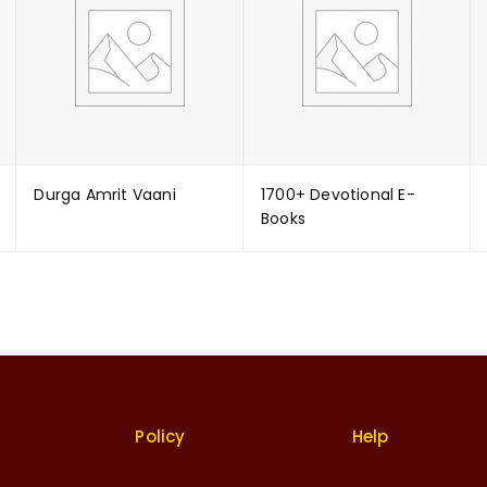
Durga Amrit Vaani
1700+ Devotional E-
Books
Policy
Help
Us
Return Policy
Term & policy