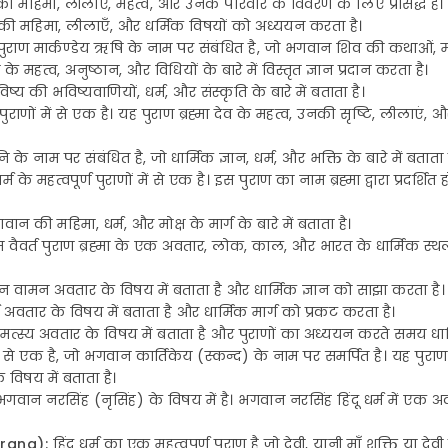
 महिमा, लीलाएँ, महत्व, और उनके परिवार के विवरण के लिए प्रसिद्ध है।
देव की महिमा, लीलाएँ, और धर्मिक विषयों को अध्ययन करता है।
 पुराण मार्कण्डेय ऋषि के नाम पर संबंधित है, जो भगवान शिव की कथाओं, म
े महत्व, अनुष्ठान, और विधियों के बारे में विस्तृत ज्ञान प्रदान करता है।
ष्य की भविष्यवाणियों, धर्म, और संस्कृति के बारे में बताता है।
्ण पुराणों में से एक है। यह पुराण ब्रह्मा देव के महत्व, उनकी सृष्टि, लीलाएं,
के नाम पर संबंधित है, जो धार्मिक ज्ञान, धर्म, और भक्ति के बारे में बताता 
धर्म के महत्वपूर्ण पुराणों में से एक है। इस पुराण का नाम ब्रह्मा द्वारा प्र
ान की महिमा, धर्म, और मोक्ष के मार्ग के बारे में बताता है।
्म वैवर्त पुराण ब्रह्मा के एक अवतार, लोक, काल, और भारत के धार्मिक स्
वामन अवतार के विषय में बताता है और धार्मिक ज्ञान को साझा करता है।
 अवतार के विषय में बताता है और धार्मिक मार्ग को प्रकट करता है।
मत्स्य अवतार के विषय में बताता है और पुराणों का अध्ययन करते समय धार्
ं में से एक है, जो भगवान कार्तिकेय (स्कन्द) के नाम पर समर्पित है। यह पुराण
विषय में बताता है।
गवान नरसिंह (नृसिंह) के विषय में है। भगवान नरसिंह हिंदू धर्म में एक अवत
rana):
हिंदू धर्म का एक महत्वपूर्ण पुराण है जो देवी, यानी माँ शक्ति या दे